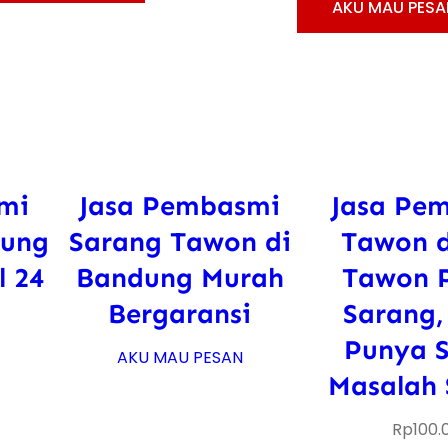
AKU MAU PESA
mi
Jasa Pembasmi
Jasa Pe
dung
Sarang Tawon di
Tawon d
l 24
Bandung Murah
Tawon 
Bergaransi
Sarang,
Punya S
AKU MAU PESAN
Masalah 
Rp
100.