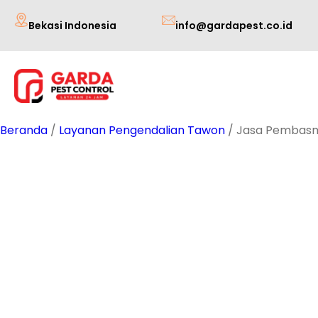
Lewati
Bekasi Indonesia
info@gardapest.co.id
ke
konten
Beranda
/
Layanan Pengendalian Tawon
/ Jasa Pembasmi