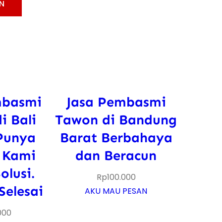
N
mbasmi
Jasa Pembasmi
i Bali
Tawon di Bandung
Punya
Barat Berbahaya
 Kami
dan Beracun
olusi.
Rp
100.000
Selesai
AKU MAU PESAN
000