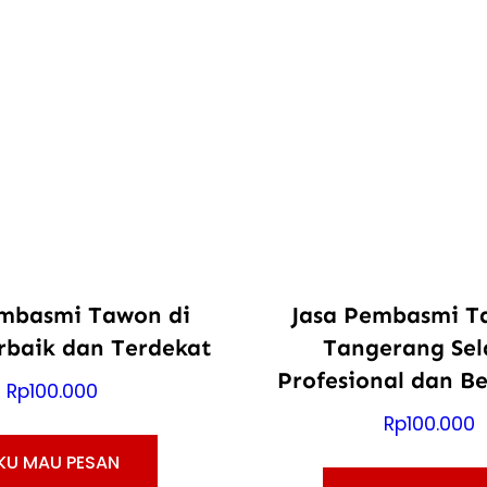
embasmi Tawon di
Jasa Pembasmi T
rbaik dan Terdekat
Tangerang Sel
Profesional dan B
Rp
100.000
Rp
100.000
KU MAU PESAN