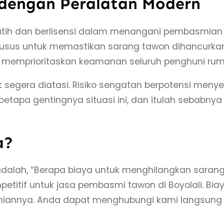
 dengan Peralatan Modern
erlatih dan berlisensi dalam menangani pembasmia
usus untuk memastikan sarang tawon dihancurkan
memprioritaskan keamanan seluruh penghuni ruma
 segera diatasi. Risiko sengatan berpotensi menye
pa gentingnya situasi ini, dan itulah sebabnya
a?
adalah, “Berapa biaya untuk menghilangkan saran
titif untuk jasa pembasmi tawon di Boyolali. Bia
smiannya. Anda dapat menghubungi kami langsun