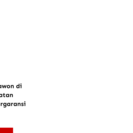
awon di
atan
ergaransi