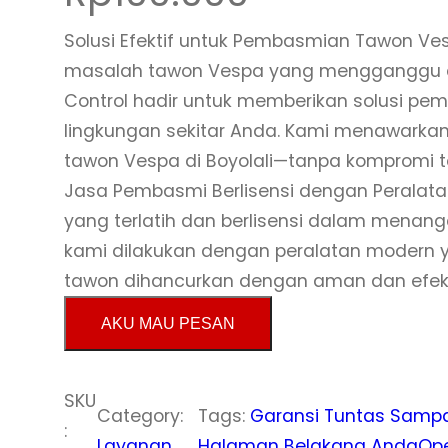
Solusi Efektif untuk Pembasmian Tawon V
masalah tawon Vespa yang mengganggu di
Control hadir untuk memberikan solusi pe
lingkungan sekitar Anda. Kami menawarkan
tawon Vespa di Boyolali—tanpa kompromi
Jasa Pembasmi Berlisensi dengan Peralatan
yang terlatih dan berlisensi dalam mena
kami dilakukan dengan peralatan modern 
tawon dihancurkan dengan aman dan efek
AKU MAU PESAN
SKU
Category:
Tags:
Garansi Tuntas Sampa
:
Layanan
Halaman Belakang Anda
Ope