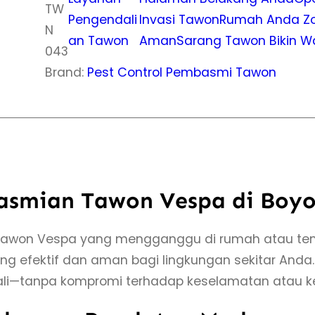
TW
Pengendali
Invasi Tawon
Rumah Anda Zo
N
an Tawon
Aman
Sarang Tawon Bikin 
043
Brand:
Pest Control Pembasmi Tawon
basmian Tawon Vespa di Boyo
awon Vespa yang mengganggu di rumah atau tem
g efektif dan aman bagi lingkungan sekitar Anda.
lali—tanpa kompromi terhadap keselamatan atau 