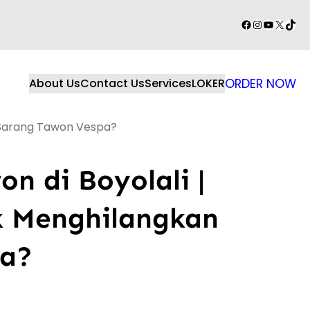
Facebook
Instagram
YouTube
X
TikT
About Us
Contact Us
Services
LOKER
ORDER NOW
 Sarang Tawon Vespa?
n di Boyolali |
k Menghilangkan
pa?