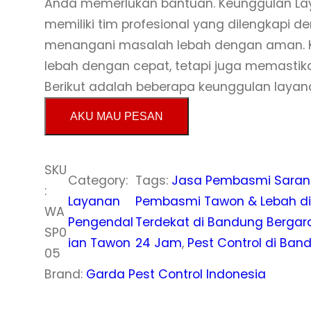
Anda memerlukan bantuan. Keunggulan La
memiliki tim profesional yang dilengkapi
menangani masalah lebah dengan aman. K
lebah dengan cepat, tetapi juga memastik
Berikut adalah beberapa keunggulan laya
AKU MAU PESAN
SKU
Category:
Tags:
Jasa Pembasmi Saran
:
Layanan
Pembasmi Tawon & Lebah d
WA
Pengendal
Terdekat di Bandung Bergar
SP0
ian Tawon
24 Jam
, 
Pest Control di Ba
05
Brand:
Garda Pest Control Indonesia