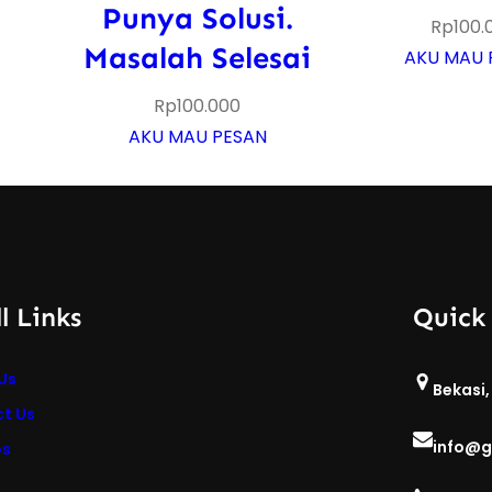
Punya Solusi.
Rp
100.
Masalah Selesai
AKU MAU 
Rp
100.000
AKU MAU PESAN
l Links
Quick
Us
Bekasi,
t Us
info@g
es