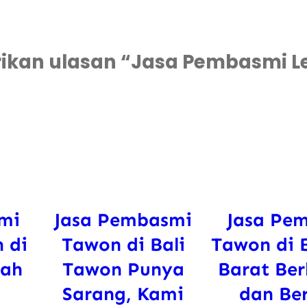
kan ulasan “Jasa Pembasmi Le
mi
Jasa Pembasmi
Jasa Pe
 di
Tawon di Bali
Tawon di 
rah
Tawon Punya
Barat Be
i
Sarang, Kami
dan Be