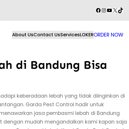
Facebook
Instagram
YouTube
X
TikT
About Us
Contact Us
Services
LOKER
ORDER NOW
ah di Bandung Bisa
adapi keberadaan lebah yang tidak diinginkan di
ntangan. Garda Pest Control hadir untuk
mi menawarkan jasa pembasmi lebah di Bandung
pat dengan mudah mengandalkan kami kapan saja