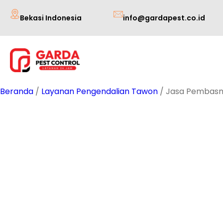
Lewati
Bekasi Indonesia
info@gardapest.co.id
ke
konten
Beranda
/
Layanan Pengendalian Tawon
/ Jasa Pembasmi