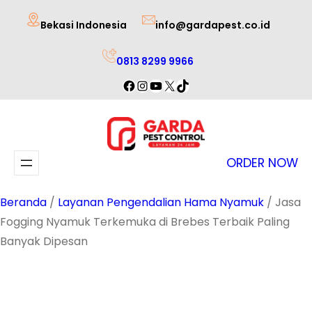
Lewati
Bekasi Indonesia
info@gardapest.co.id
ke
konten
0813 8299 9966
Facebook
Instagram
YouTube
X
TikTok
ORDER NOW
Beranda
/
Layanan Pengendalian Hama Nyamuk
/ Jasa
Fogging Nyamuk Terkemuka di Brebes Terbaik Paling
Banyak Dipesan