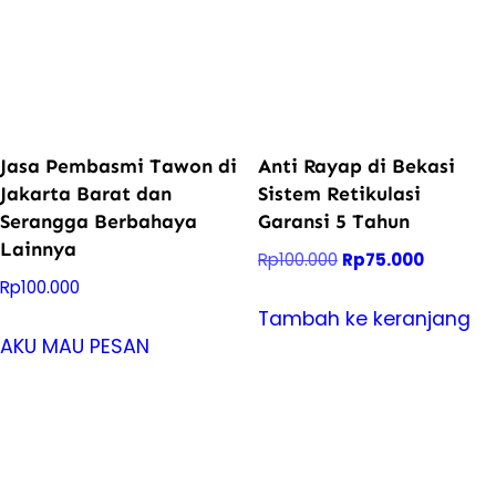
Jasa Pembasmi Tawon di
Anti Rayap di Bekasi
Jakarta Barat dan
Sistem Retikulasi
Serangga Berbahaya
Garansi 5 Tahun
Lainnya
Harga
Harga
Rp
100.000
Rp
75.000
Rp
100.000
aslinya
saat
adalah:
ini
Tambah ke keranjang
Rp100.000.
adalah:
AKU MAU PESAN
Rp75.000