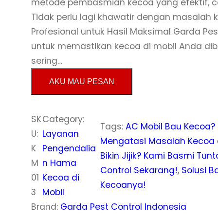
metode pembasmian kecoa yang efektif, c
Tidak perlu lagi khawatir dengan masalah 
Profesional untuk Hasil Maksimal Garda Pe
untuk memastikan kecoa di mobil Anda dib
sering…
AKU MAU PESAN
SK
Category:
Tags:
AC Mobil Bau Kecoa? 
U:
Layanan
Mengatasi Masalah Kecoa di
K
Pengendalia
Bikin Jijik? Kami Basmi Tunt
M
n Hama
Control Sekarang!
, 
Solusi B
01
Kecoa di
Kecoanya!
3
Mobil
Brand:
Garda Pest Control Indonesia