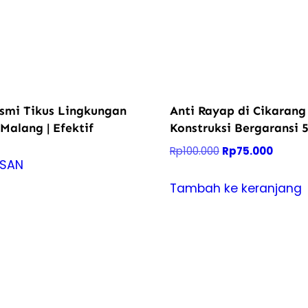
smi Tikus Lingkungan
Anti Rayap di Cikarang
alang | Efektif
Konstruksi Bergaransi 
Harga
Harga
Rp
100.000
Rp
75.000
ESAN
aslinya
saat
adalah:
ini
Tambah ke keranjang
Rp100.000.
adalah
Rp75.0