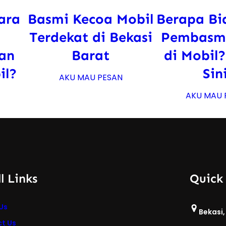
ara
Basmi Kecoa Mobil
Berapa Bi
Terdekat di Bekasi
Pembasmi
an
Barat
di Mobil?
il?
Sin
AKU MAU PESAN
AKU MAU 
l Links
Quick
Us
Bekasi,
t Us