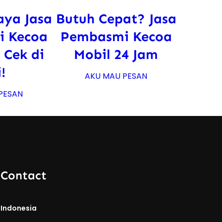
aya Jasa
Butuh Cepat? Jasa
 Kecoa
Pembasmi Kecoa
 Cek di
Mobil 24 Jam
i!
AKU MAU PESAN
PESAN
 Contact
 Indonesia