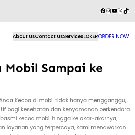
Facebook
Instagram
YouTube
X
TikT
About Us
Contact Us
Services
LOKER
ORDER NOW
 Mobil Sampai ke
il Anda Kecoa di mobil tidak hanya mengganggu,
if bagi kesehatan dan kenyamanan berkendara.
asmi kecoa mobil hingga ke akar-akarnya,
gan layanan yang terpercaya, kami menawarkan