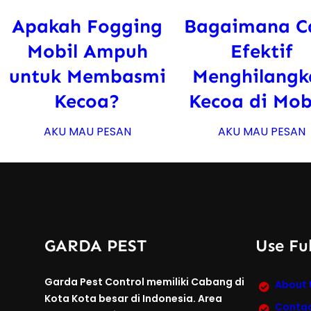
Apakah Fogging
Bagaimana C
Mobil Ampuh
Efektif
untuk Membasmi
Menghilangk
Kecoa?
Kecoa di Mob
AKU MAU PESAN
AKU MAU PESAN
GARDA PEST
Use Ful
Garda Pest Control memiliki Cabang di
About 
Kota Kota besar di Indonesia. Area
Contac