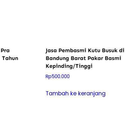
 Pra
Jasa Pembasmi Kutu Busuk di
5 Tahun
Bandung Barat Pakar Basmi
Kepinding/Tinggi
Rp
500.000
:
Tambah ke keranjang
00.