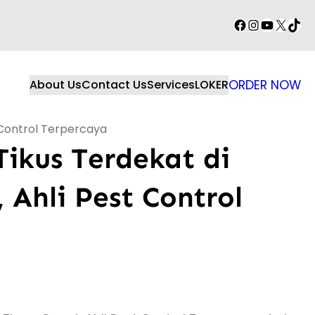
Facebook
Instagram
YouTube
X
TikT
About Us
Contact Us
Services
LOKER
ORDER NOW
 Control Terpercaya
ikus Terdekat di
 Ahli Pest Control