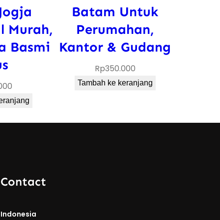
Jogja
Batam Untuk
l Murah,
Perumahan,
a Basmi
Kantor & Gudang
us
Rp
350.000
Tambah ke keranjang
000
eranjang
 Contact
 Indonesia