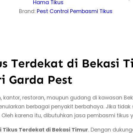
t
Hama Tikus
a
Brand:
Pest Control Pembasmi Tikus
s
#
1
J
a
 Terdekat di Bekasi Ti
s
a
i Garda Pest
P
e
 kantor, restoran, maupun gudang di kawasan Bekasi
m
ularkan berbagai penyakit berbahaya. Jika tidak s
b
 Oleh karena itu, dibutuhkan jasa pembasmi tikus
a
s
Tikus Terdekat di Bekasi Timur
. Dengan dukung