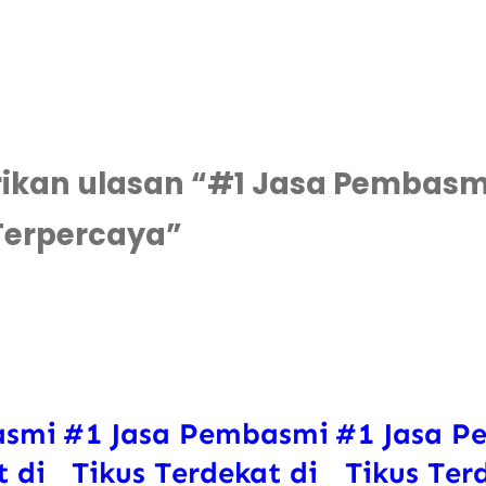
d
i
B
e
k
a
kan ulasan “#1 Jasa Pembasmi 
s
 Terpercaya”
i
T
i
m
u
r
asmi
#1 Jasa Pembasmi
#1 Jasa P
C
t di
Tikus Terdekat di
Tikus Ter
e