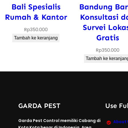
Bali Spesialis
Bandung Bar
Rumah & Kantor
Konsultasi d
Survei Loka
Rp
350.000
Gratis
Tambah ke keranjang
Rp
350.000
Tambah ke keranjan
GARDA PEST
Use Ful
Garda Pest Control memiliki Cabang di
About 
Kota Kota besar di Indonesia. Area