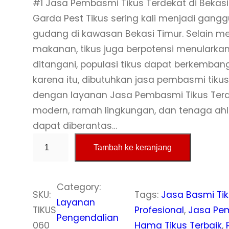
#1 Jasa Pembasmi Tikus Terdekat di Bekasi 
Garda Pest Tikus sering kali menjadi gangg
gudang di kawasan Bekasi Timur. Selain mer
makanan, tikus juga berpotensi menularkan
ditangani, populasi tikus dapat berkembang
karena itu, dibutuhkan jasa pembasmi tikus
dengan layanan Jasa Pembasmi Tikus Terd
modern, ramah lingkungan, dan tenaga ah
dapat diberantas…
K
Tambah ke keranjang
u
a
n
Category:
SKU:
Tags:
Jasa Basmi Tik
t
Layanan
TIKUS
Profesional
, 
Jasa Pem
i
Pengendalian
060
Hama Tikus Terbaik
, 