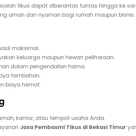
m
ah tikus dapat diberantas tuntas hingga ke saran
i
yang aman dan nyaman bagi rumah maupun bisnis 
T
i
k
asil maksimal.
u
akan keluarga maupun hewan peliharaan.
s
aman dalam pengendalian hama.
T
iaya tambahan.
e
n biaya hemat.
r
d
g
e
k
umah, kantor, atau tempat usaha Anda.
a
layanan
Jasa Pembasmi Tikus di Bekasi Timur
yan
t