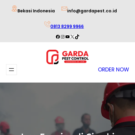
Lewati
Bekasi Indonesia
info@gardapest.co.id
ke
konten
0813 8299 9966
Facebook
Instagram
YouTube
X
TikTok
ORDER NOW