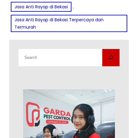
, 
Jasa Anti Rayap di Bekasi
Jasa Anti Rayap di Bekasi Terpercaya dan
Termurah
C
a
r
i