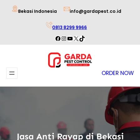
Lewati
Bekasi Indonesia
info@gardapest.co.id
ke
konten
0813 8299 9966
Facebook
Instagram
YouTube
X
TikTok
ORDER NOW
Jasa Anti Rayap di Bekasi