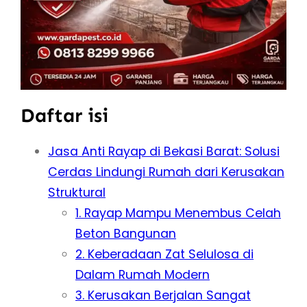
Daftar isi
Jasa Anti Rayap di Bekasi Barat: Solusi
Cerdas Lindungi Rumah dari Kerusakan
Struktural
1. Rayap Mampu Menembus Celah
Beton Bangunan
2. Keberadaan Zat Selulosa di
Dalam Rumah Modern
3. Kerusakan Berjalan Sangat