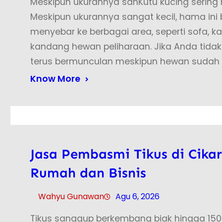
Meskipun ukurannya sanKutu kucing seri
Meskipun ukurannya sangat kecil, hama in
menyebar ke berbagai area, seperti sofa, kar
kandang hewan peliharaan. Jika Anda tida
terus bermunculan meskipun hewan sudah
Know More
Jasa Pembasmi Tikus di Cikar
Rumah dan Bisnis
Wahyu Gunawan
Agu 6, 2026
Tikus sanggup berkembang biak hingga 150