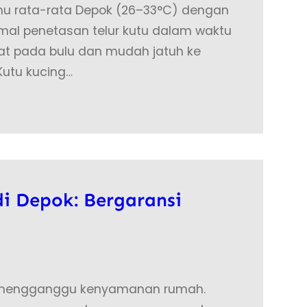
Suhu rata-rata Depok (26–33°C) dengan
mal penetasan telur kutu dalam waktu
kuat pada bulu dan mudah jatuh ke
 Kutu kucing…
i Depok: Bergaransi
g mengganggu kenyamanan rumah.