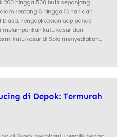
k 200 hingga 500 butir sepanjang
alam rentang 6 hingga 10 hari dan
t biasa. Pengaplikasian uap panas
kti melumpuhkan kutu kasur dan
asmi kutu kasur di Solo menyediakan…
ucing di Depok: Termurah
ing di Depok membantu pemilik hewan