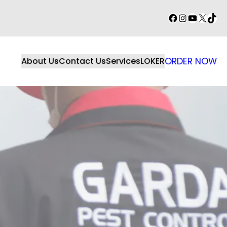
Facebook
Instagram
YouTube
X
TikT
About Us
Contact Us
Services
LOKER
ORDER NOW