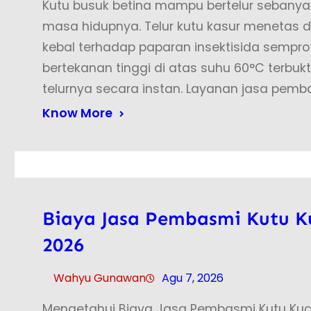
Kutu busuk betina mampu bertelur sebanya
masa hidupnya. Telur kutu kasur menetas d
kebal terhadap paparan insektisida sempro
bertekanan tinggi di atas suhu 60°C terbu
telurnya secara instan. Layanan jasa pemb
Know More
Biaya Jasa Pembasmi Kutu K
2026
Wahyu Gunawan
Agu 7, 2026
Mengetahui Biaya Jasa Pembasmi Kutu Kuc