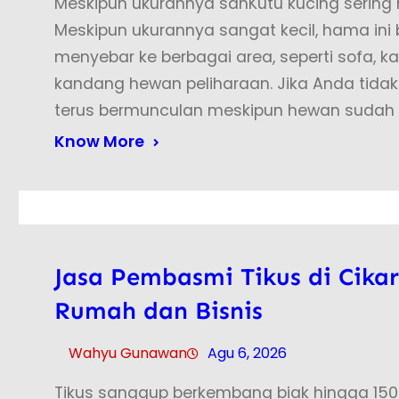
Meskipun ukurannya sanKutu kucing seri
Meskipun ukurannya sangat kecil, hama in
menyebar ke berbagai area, seperti sofa, kar
kandang hewan peliharaan. Jika Anda tida
terus bermunculan meskipun hewan sudah
Know More
Jasa Pembasmi Tikus di Cikar
Rumah dan Bisnis
Wahyu Gunawan
Agu 6, 2026
Tikus sanggup berkembang biak hingga 150