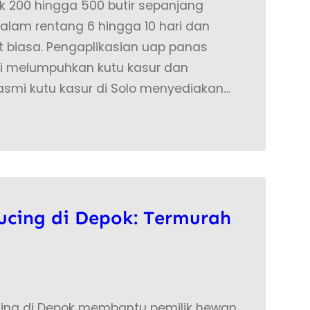
k 200 hingga 500 butir sepanjang
alam rentang 6 hingga 10 hari dan
t biasa. Pengaplikasian uap panas
kti melumpuhkan kutu kasur dan
asmi kutu kasur di Solo menyediakan…
ucing di Depok: Termurah
ing di Depok membantu pemilik hewan