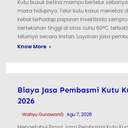
Kutu busuk betina mampu bertelur sebanya
masa hidupnya. Telur kutu kasur menetas d
kebal terhadap paparan insektisida sempro
bertekanan tinggi di atas suhu 60°C terbu
telurnya secara instan. Layanan jasa pemb
Know More
Biaya Jasa Pembasmi Kutu K
2026
Wahyu Gunawan
Agu 7, 2026
Mengetahui Biaya Jasa Pembasmi Kutu Kuc