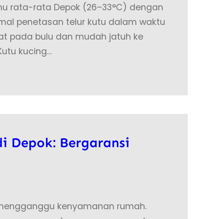
Suhu rata-rata Depok (26–33°C) dengan
mal penetasan telur kutu dalam waktu
kuat pada bulu dan mudah jatuh ke
 Kutu kucing…
i Depok: Bergaransi
g mengganggu kenyamanan rumah.