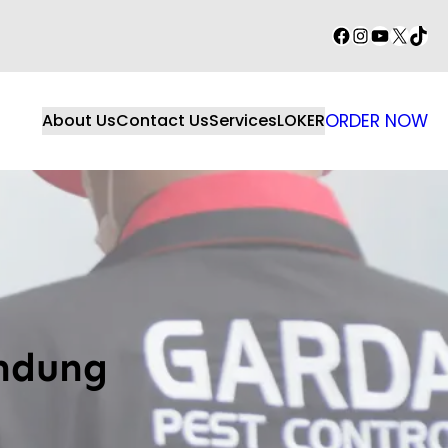
Facebook
Instagram
YouTube
X
TikT
About Us
Contact Us
Services
LOKER
ORDER NOW
ndung