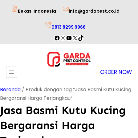
Lewati
Bekasi Indonesia
info@gardapest.co.id
ke
konten
0813 8299 9966
Facebook
Instagram
YouTube
X
TikTok
ORDER NOW
Beranda
/ Produk dengan tag “Jasa Basmi Kutu Kucing
Bergaransi Harga Terjangkau”
Jasa Basmi Kutu Kucing
Bergaransi Harga