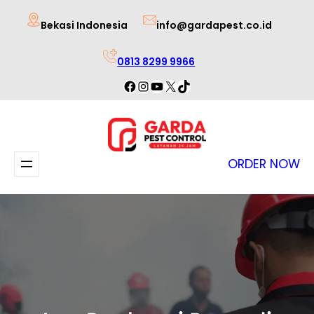
Lewati
Bekasi Indonesia
info@gardapest.co.id
ke
konten
0813 8299 9966
Facebook
Instagram
YouTube
X
TikTok
ORDER NOW