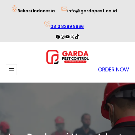
Lewati
Bekasi Indonesia
info@gardapest.co.id
ke
konten
0813 8299 9966
Facebook
Instagram
YouTube
X
TikTok
ORDER NOW