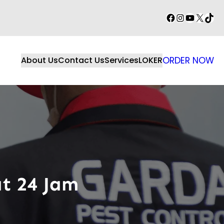
Facebook
Instagram
YouTube
X
TikT
About Us
Contact Us
Services
LOKER
ORDER NOW
at 24 Jam